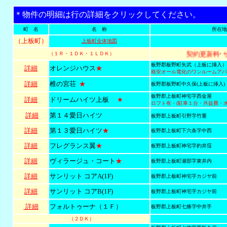
＊物件の明細は行の詳細をクリックしてください。
町 名
名 称
所在地
（上板町）
上板町全体地図
契約更新料･
（１Ｒ・１ＤＫ・１ＬＤＫ）
板野郡板野町矢武（上板に挿入）
詳細
オレンジハウス
★
格安オール電化のワンルームアパ
詳細
椎の宮荘
★
板野郡板野町中久保(上板に挿入)
板野郡上板町神宅字西金屋
詳細
ドリームハイツ上板
★
ロフト有・(駐車１台・共益費・水
詳細
第１４愛日ハイツ
板野郡上板町引野字竹重
詳細
第１３愛日ハイツ
★
板野郡上板町下六条字中西
詳細
フレグランス翼
★
板野郡上板町神宅字釣井窪
詳細
ヴィラージュ・コート
★
板野郡上板町瀬部字東井内
詳細
サンリット コアA(1F)
板野郡上板町神宅字カジヤ前
詳細
サンリット コアB(1F)
板野郡上板町神宅字カジヤ前
詳細
フォルトゥーナ（１Ｆ）
板野郡上板町七條字中井手
（２ＤＫ）