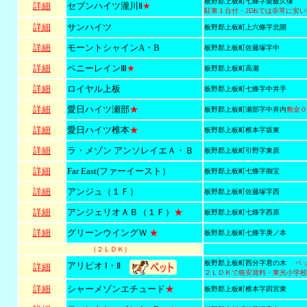
板野郡上板町七條字栗飯久保
詳細
セブンハイツ瀧川Ⅱ
★
駐車１台付・2DKでは非常に安
詳細
サンハイツ
板野郡上板町上六條字北開
詳細
モーントシャインA・B
板野郡上板町佐藤塚字中
詳細
ペニーレインⅢ
★
板野郡上板町高瀬
詳細
ロイヤル上板
板野郡上板町七條字中井手
詳細
愛日ハイツ瀬部
★
板野郡上板町瀬部字中井内
敷金０
詳細
愛日ハイツ椎本
★
板野郡上板町椎本字坂東
詳細
ラ・メゾン アンソレイエＡ・Ｂ
板野郡上板町引野字東原
詳細
Far East(ファーイースト）
板野郡上板町七條字御宝
詳細
アンジュ（１Ｆ）
板野郡上板町佐藤塚字西
詳細
アンジェリオＡＢ（１Ｆ）
★
板野郡上板町七條字西原
詳細
グリーンウイングＷ
★
板野郡上板町七條字庚ノ本
（２ＬＤＫ）
板野郡上板町西分字君の木
ペ
アリビオ Ⅰ・Ⅱ
詳細
２ＬＤＫで格安賃料・東光小学校
詳細
シャーメゾンエチュード
★
板野郡上板町椎本字四宮東