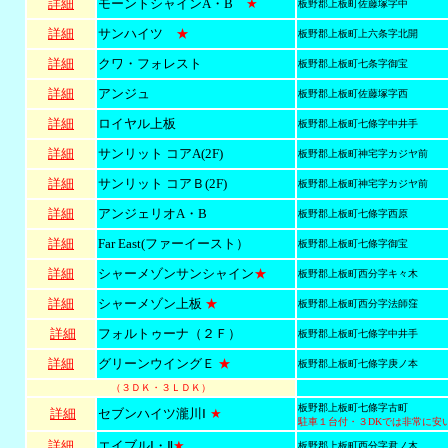
詳細
モーントシャインA・B
★
板野郡上板町佐藤塚字中
詳細
サンハイツ
★
板野郡上板町上六条字北開
詳細
クワ・フォレスト
板野郡上板町七条字御宝
詳細
アンジュ
板野郡上板町佐藤塚字西
詳細
ロイヤル上板
板野郡上板町七條字中井手
詳細
サンリット コアA(2F)
板野郡上板町神宅字カジヤ前
詳細
サンリット コアＢ(2F)
板野郡上板町神宅字カジヤ前
詳細
アンジェリオA・B
板野郡上板町七條字西原
詳細
Far East(ファーイースト）
板野郡上板町七條字御宝
詳細
シャーメゾンサンシャイン
★
板野郡上板町西分字キ々木
詳細
シャーメゾン上板
★
板野郡上板町西分字法師窪
詳細
フォルトゥーナ（２Ｆ）
板野郡上板町七條字中井手
詳細
グリーンウイングＥ
★
板野郡上板町七條字庚ノ本
（３ＤＫ・３ＬＤＫ）
板野郡上板町七條字古町
詳細
セブンハイツ瀧川Ⅰ
★
駐車１台付・３DKでは非常に安
詳細
エイブルⅠ・Ⅱ
★
板野郡上板町西分字君ノ木