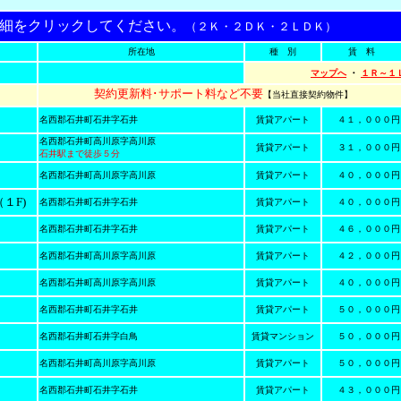
細をクリックしてください。
（２Ｋ・２ＤＫ・２ＬＤＫ）
所在地
種 別
賃 料
マップへ
・
１Ｒ～１
契約更新料･サポート料など不要
【当社直接契約物件】
名西郡石井町石井字石井
賃貸アパート
４１，０００円
名西郡石井町高川原字高川原
賃貸アパート
３１，０００円
石井駅まで徒歩５分
名西郡石井町高川原字高川原
賃貸アパート
４０，０００円
１F)
名西郡石井町石井字石井
賃貸アパート
４０，０００円
名西郡石井町石井字石井
賃貸アパート
４６，０００円
名西郡石井町高川原字高川原
賃貸アパート
４２，０００円
名西郡石井町高川原字高川原
賃貸アパート
４０，０００円
）
名西郡石井町石井字石井
賃貸アパート
５０，０００円
名西郡石井町石井字白鳥
賃貸マンション
５０，０００円
名西郡石井町高川原字高川原
賃貸アパート
５０，０００円
名西郡石井町石井字石井
賃貸アパート
４３，０００円