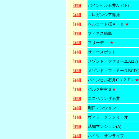
詳細
パインヒル石井A（1F）
詳細
エレガンシア篠原
詳細
ベルコート桜Ａ・Ｂ
★
詳細
フィネス徳島
詳細
フリーデ
★
詳細
サニースポット
詳細
メゾンド・ファミーユA(2F)
詳細
メゾンド・ファミーユBCD(2
詳細
パインヒル石井C（２Ｆ）
★
詳細
パルク中村Ｂ
★
詳細
エスペランザ石井
詳細
堀口マンション
詳細
ヴィラ・グランリーオ
詳細
武知マンション(A)
詳細
ハイツ サンライフ