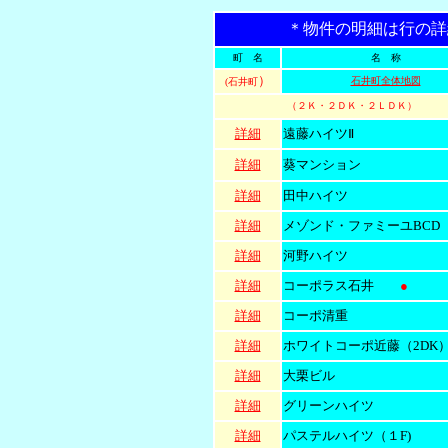
＊物件の明細は行の詳
町 名
名 称
）
石井町全体地図
(石井町
（２Ｋ・２ＤＫ・２ＬＤＫ）
詳細
遠藤ハイツⅡ
詳細
葵マンション
詳細
田中ハイツ
詳細
メゾンド・ファミーユBCD（
詳細
河野ハイツ
詳細
コーポラス石井
●
詳細
コーポ清重
詳細
ホワイトコーポ近藤（2DK
詳細
大栗ビル
詳細
グリーンハイツ
詳細
パステルハイツ（１F)