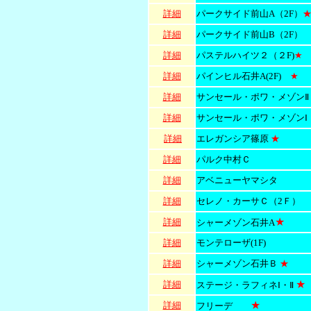
詳細
パークサイド前山A（2F）
詳細
パークサイド前山B（2F）
詳細
パステルハイツ２（２F)
★
詳細
パインヒル石井A
(2F)
★
詳細
サンセール・ポワ・メゾンⅡ
詳細
サンセール・ポワ・メゾンⅠ
詳細
エレガンシア篠原
★
詳細
パルク中村Ｃ
詳細
アベニューヤマシタ
詳細
セレノ・カーサＣ（2Ｆ）
★
詳細
シャーメゾン石井A
詳細
モンテローザ(1F)
詳細
シャーメゾン石井Ｂ
★
★
詳細
ステージ・ラフィネⅠ・Ⅱ
★
詳細
フリーデ