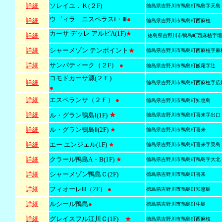
詳細
ソレイユ．Ｋ(２F)
徳島県吉野川市鴨島町鴨島字天島
ウ゛ィラ エスペラスⅠ・Ⅲ
●
詳細
徳島県吉野川市鴨島町西麻植
カーサ デッレ アルピA(1F)
★
詳細
徳島県吉野川市鴨島町西麻植字壇
詳細
シャーメゾン テンポイント
★
徳島県吉野川市鴨島町西麻植字麻
詳細
サンパティーク（２F）
●
徳島県吉野川市鴨島町飯尾字辻
コモドカーサ源(２Ｆ)
詳細
徳島県吉野川市鴨島町西麻植字広
●
詳細
エスペランサ（２Ｆ）
●
徳島県吉野川市鴨島町知恵島
★
詳細
ル・グラン鴨島Ⅰ(1F)
徳島県吉野川市鴨島町喜来字出口
詳細
ル・グラン鴨島Ⅱ(2F)
★
徳島県吉野川市鴨島町喜来
詳細
エー エンジェル(1F)
★
徳島県吉野川市鴨島町喜来字乗島
詳細
クラール鴨島A・B(1F)
★
徳島県吉野川市鴨島町鴨島字大北
詳細
シャーメゾン鴨島Ｃ(2F)
徳島県吉野川市鴨島町喜来
詳細
フィオーレⅢ（2F）
●
徳島県吉野川市鴨島町知恵島
詳細
ルシール鴨島
●
徳島県吉野川市鴨島町牛島
詳細
グレイスフル江川Ｃ(1F)
★
徳島県吉野川市鴨島町西麻植