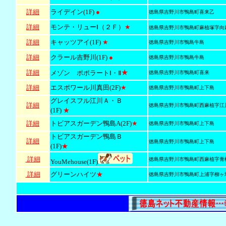
詳細
ライデイン(1F)
●
徳島県吉野川市鴨島町喜来乙
詳細
モンテ・リューⅠ（２Ｆ）
★
徳島県吉野川市鴨島町麻植塚字向
詳細
キャッツアイ(1F)
★
徳島県吉野川市鴨島牛島
詳細
クラール吉野川(1F)
●
徳島県吉野川市鴨島牛島
★
詳細
メゾン ポポラートⅠ・Ⅱ
徳島県吉野川市鴨島町喜来
詳細
エスポワール川真田(2F)
★
徳島県吉野川市鴨島町上下島
グレイスフル江川Ａ・Ｂ
詳細
徳島県吉野川市鴨島町西麻植字江
(1F)
★
詳細
トビアスガーデン鴨島A(2F)
★
徳島県吉野川市鴨島町上下島
トビアスガーデン鴨島Ｂ
詳細
徳島県吉野川市鴨島町上下島
(1F)
★
詳細
徳島県吉野川市鴨島町西麻植字青
YouMehouse(1F)
詳細
グリーンハイツ
★
徳島県吉野川市鴨島町上浦字柳ヶ