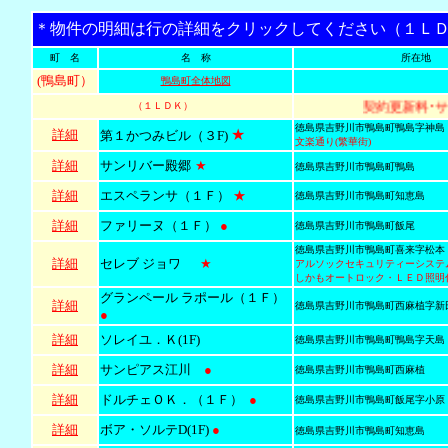
＊物件の明細は行の詳細をクリックしてください
（１Ｌ
町 名
名 称
所在地
(鴨島町）
鴨島町全体地図
契約更新料･
（１ＬＤＫ）
徳島県吉野川市鴨島町鴨島字神島
★
詳細
第１かつみビル（３F)
文楽通り(繁華街)
詳細
サンリバー殿郷
★
徳島県吉野川市鴨島町鴨島
詳細
エスペランサ（１Ｆ）
★
徳島県吉野川市鴨島町知恵島
詳細
ファリーヌ（１Ｆ）
●
徳島県吉野川市鴨島町飯尾
徳島県吉野川市鴨島町喜来字松本
詳細
セレブ ジョワ
★
アルソックセキュリティーシステ
しかもオートロック・ＬＥＤ照明
グランペール ラポール（１Ｆ）
詳細
徳島県吉野川市鴨島町西麻植字新
●
詳細
ソレイユ．Ｋ(1F)
徳島県吉野川市鴨島町鴨島字天島
詳細
サンピアス江川
●
徳島県吉野川市鴨島町西麻植
詳細
ドルチェＯＫ．（１Ｆ）
●
徳島県吉野川市鴨島町飯尾字小原
詳細
ボア・ソルテD(1F)
●
徳島県吉野川市鴨島町知恵島