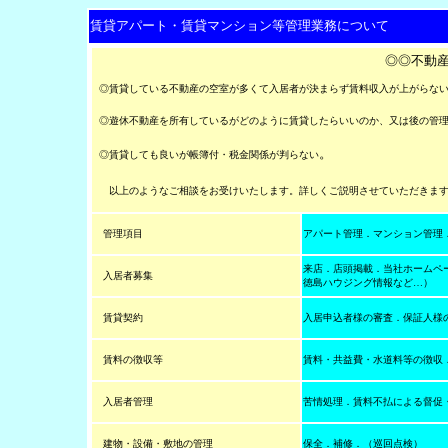
賃貸アパート・賃貸マンション等管理業務について
◎◎不動
◎賃貸している不動産の空室が多くて入居者が決まらず賃料収入が上がらな
◎遊休不動産を所有しているがどのように賃貸したらいいのか、又は後の管理
。
◎賃貸しても良いが帳簿付・税金関係が判らない
以上のようなご相談をお受けいたします。詳しくご説明させていただきま
管理項目
アパート管理．マンション管理
来店．店頭掲載．当社ホームペ
入居者募集
徳島ハウジング情報など…）
賃貸契約
入居申込者様の審査．保証人様
賃料の徴収等
賃料・共益費・水道料等の徴収
入居者管理
苦情処理．賃料不払による督促
建物・設備・敷地の管理
保全．補修．（巡回点検）