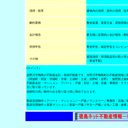
清掃・除草
建物内の清掃．屋外の清掃．除
解約業務
敷金返還．退居立会．原状回復
会計報告
家主様に定期的に会計報告（郵
所得申告
青色申告．確定申告をコンピュ
巡回清掃・球消耗品等の取り替
その他
・業者手配)
(コメント）
吉野川市鴨島の不動産会社～幸徳不動産です。吉野川市鴨島町の不動産情報に
（阿波町・阿波・市場町・市場・土成町・土成・吉野町・吉野）・板野郡上板
不動産会社・マンション・アパート・戸建・別荘・土地・店舗・事務所・テラ
主に取り扱っています。
信頼性の高い物件のみを取り扱う様に努めております。
取扱賃貸物件＝アパート・マンション／一戸建／マンスリー／事務所・店舗／
取扱売買物件＝新築マンション／新築一戸建／中古一戸建／土地／工場・倉庫