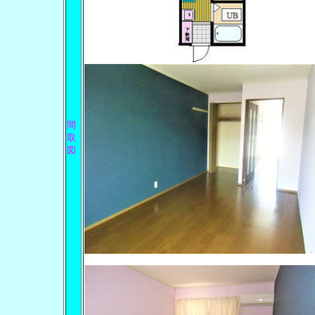
間
取
図