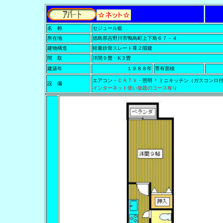
名 称
セジュール藍
所在地
徳島県吉野川市鴨島町上下島６７－４
建物構造
軽量鉄骨スレート葺２階建
間 取
洋間９畳・K３畳
建築年
１９８８
年
専有面積
・
エアコン・
ＣＡＴＶ
・照明
ミニキッチン（ガスコンロ
設 備
インターネット使い放題のコース有り