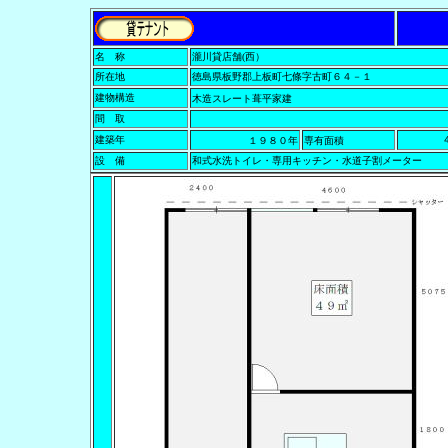
名 称
瀧川貸店舗(西）
所在地
徳島県板野郡上板町七條字古町６４－１
建物構造
木造スレート葺平家建
間 取
建築年
１９８０年
専有面積
設 備
和式水洗トイレ・専用キッチン・水道子割メーター