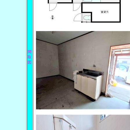
間
取
図