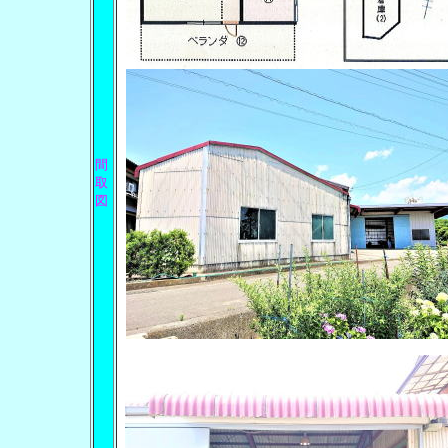
間
取
図