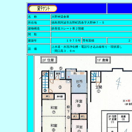
名 称
大野神貸倉庫
所在地
徳島県阿波市吉野町西条字大野神７－５
建物構造
鉄骨造スレート葺２階建
間 取
建築年
１９７５年
専有面積
２
上水道・水洗浄化槽・電話引き込み線有り・現状渡し
設 備
・間口高３．６ｍ