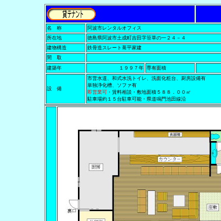
名 称
阿波市レンタルオフィス
所在地
徳島県阿波市土成町吉田字笹草の一２４－４
建物構造
鉄骨造スレート葺平家建
間 取
建築年
１９９７年
専有面積
市営水道、和式水洗トイレ、洗面化粧台、厨房設備有
単独浄化槽、ソファ有
設 備
即営業可
・賃料相談・敷地面積５８８．００㎡
駐車場約１５台駐車可能・県道鳴門池田線沿