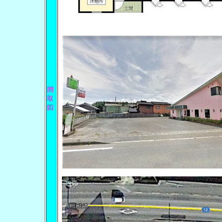
間
取
図