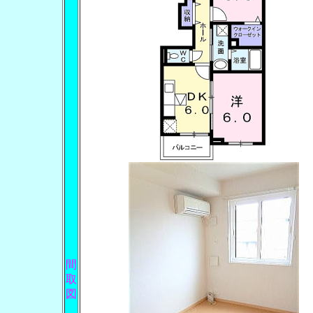
間
取
図