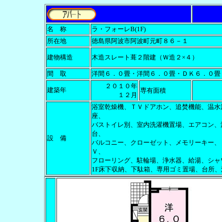
名 称
ラ・フォーレB
(1F)
所在地
徳島県阿波市阿波町元町８６－１
建物構造
木造スレート葺２階建（Ｗ造２
×４）
間 取
洋間６．０畳・洋間６．０畳・ＤＫ６．０畳
４
２０１０年
建築年
専有面積
１２月
浴室乾燥機、ＴＶドアホン、追焚機能、温水
座、
バストイレ別、室内洗濯機置場、エアコン、
台、
設 備
バルコニー、クローゼット、メモリーキー、
Ｖ、
フローリング、駐輪場、浄水器、給湯、シャ
1F床下収納、下駄箱、専用ゴミ置場、台所、