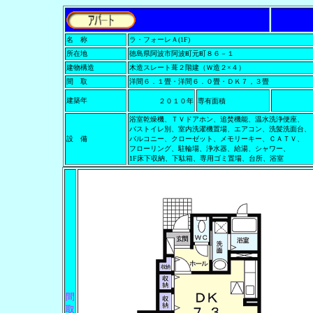
名 称
ラ・フォーレＡ(1F)
所在地
徳島県阿波市阿波町元町８６－１
建物構造
木造スレート葺２階建（Ｗ造２×４）
間 取
洋間６．１畳・洋間６．０畳・ＤＫ７，３畳
４５
建築年
２０１０年
専有面積
浴室乾燥機、ＴＶドアホン、追焚機能、温水洗浄便座、
バストイレ別、室内洗濯機置場、エアコン、洗髪洗面台、
設 備
バルコニー、クローゼット、メモリーキー、ＣＡＴＶ、
フローリング、駐輪場、浄水器、給湯、シャワー、
1F床下収納、下駄箱、専用ゴミ置場、台所、浴室
間
取