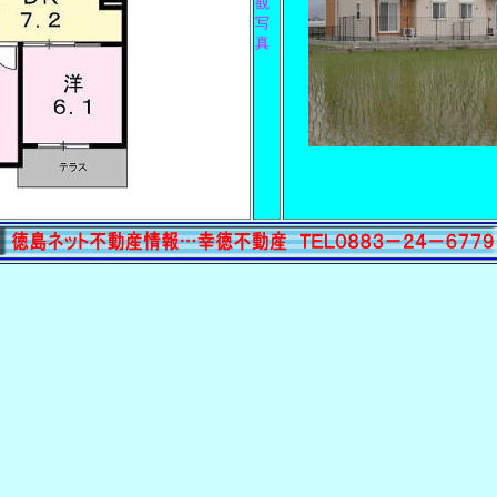
観
写
真