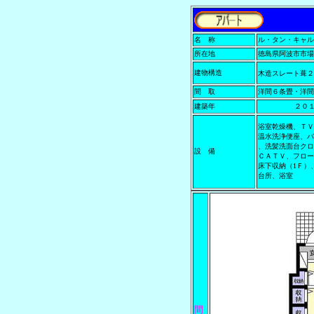
名 称
ル・タン・キャル
所在地
徳島県阿波市市場町
建物構造
木造スレート葺２
間 取
洋間６条畳・洋間
建築年
２０
浴室乾燥機、ＴＶ
温水洗浄便座、バ
、洗髪洗面台クロ
設 備
ＣＡＴＶ、フロー
床下収納（1Ｆ）
台所、浴室
間