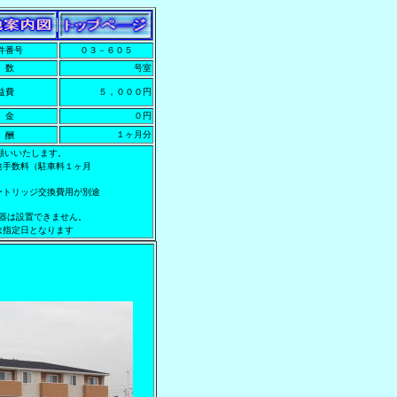
件番号
０３－６０５
 数
号室
共益費
５，０００円
 金
０円
１ヶ月分
報 酬
願いいたします。
途手数料（駐車料１ヶ月
ートリッジ交換費用が別途
器は設置できません。
は指定日となります