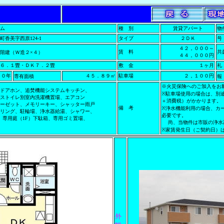
ム
種 別
賃貸アパート
物
香美字西原124-1
タイプ
２ＤＫ
号
４２，０００～
賃 料
階建（Ｗ造２×４）
４４，０００円
６．１畳・ＤＫ７．２畳
敷 金
１ヶ月
礼
１０年
４５．８９㎡
駐車場
２，１００円
専有面積
※火災保険へのご加入をお
ドアホン、追焚機能システムキッチン、
※駐車場使用の場合は、別
ストイレ別室内洗濯機置場、エアコン
＋消費税）がかかります。
ーゼット、メモリーキー、シャッター雨戸
備 考
※浄水機能利用の場合、カ
リング、駐輪場、浄水器給湯、シャワー、
必要です。
、専用庭（1F）下駄箱、専用ゴミ置場、
尚、当物件は市販の浄水
※家賃発生日（ご契約日）
外