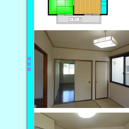
間
取
図