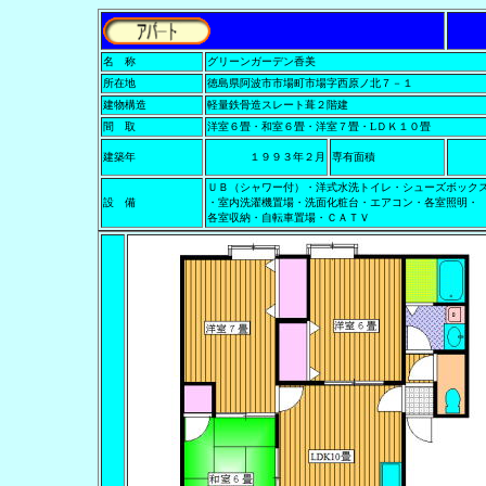
名 称
グリーンガーデン香美
所在地
徳島県阿波市市場町市場字西原ノ北７－１
建物構造
軽量鉄骨造スレート葺２階建
間 取
洋室６畳・和室６畳・洋室７畳・LＤＫ１０畳
建築年
１９９３年２月
専有面積
ＵＢ（シャワー付）・洋式水洗トイレ・シューズボック
設 備
・室内洗濯機置場・洗面化粧台・エアコン・各室照明・
各室収納・自転車置場・ＣＡＴＶ