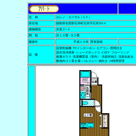
名 称
セレノ・カーサA（１Ｆ）
所在地
徳島県名西郡石井町石井字石井201-4
建物構造
木造２×４
間 取
洋１０畳・K２畳
建築年
平成１９
年
専有面積
浴室乾燥機･TVインターホン･エアコン･照明付き
温水洗浄便座･シューズボックス･CATV･フローリング
設 備
複層ガラス･洗濯機置場（室内）･洗面所独立･洗面化粧台
敷地内ゴミ置き場･バルコニー･南向き･24時間管理