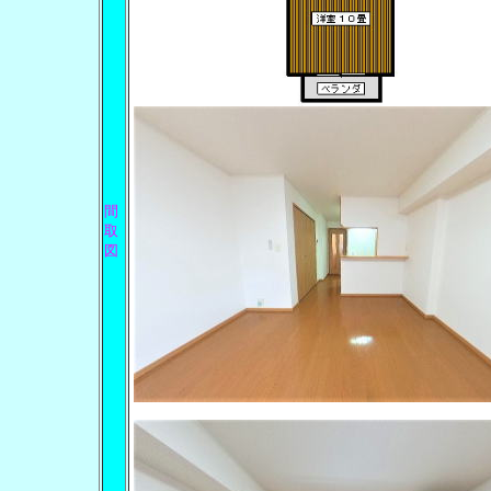
間
取
図