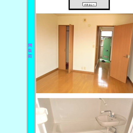
間
取
図