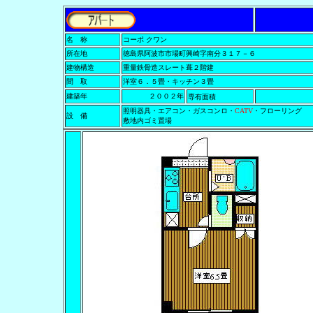
名 称
コーポ クワン
所在地
徳島県阿波市市場町興崎字南分３１７－６
建物構造
重量鉄骨造スレート葺２階建
間 取
洋室６．５畳・キッチン３畳
建築年
２００２年
専有面積
照明器具・エアコン・ガスコンロ・
CATV
・フローリング
設 備
敷地内ゴミ置場