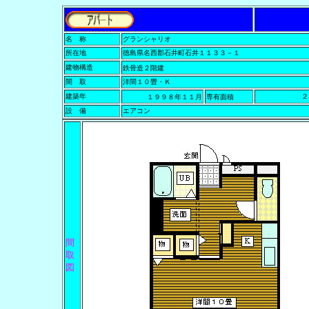
名 称
グランシャリオ
所在地
徳島県名西郡石井町石井１１３３－１
建物構造
鉄骨造２階建
間 取
洋間１０畳・Ｋ
建築年
２９．
１９９８年１１月
専有面積
設 備
エアコン
間
取
図