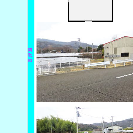
間
取
図