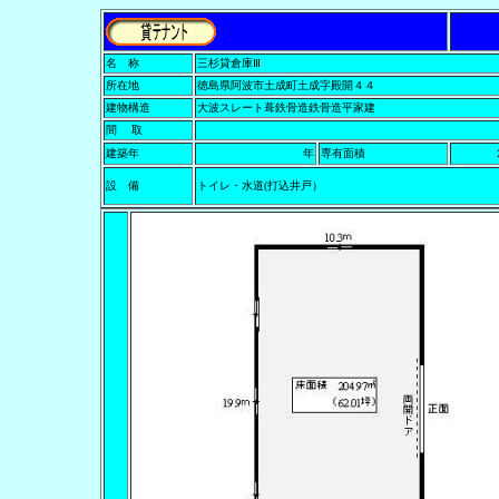
名 称
三杉貸倉庫Ⅲ
所在地
徳島県阿波市土成町土成字殿開４４
建物構造
大波スレート葺鉄骨造鉄骨造平家建
間 取
建築年
年
専有面積
設 備
トイレ・水道(打込井戸）