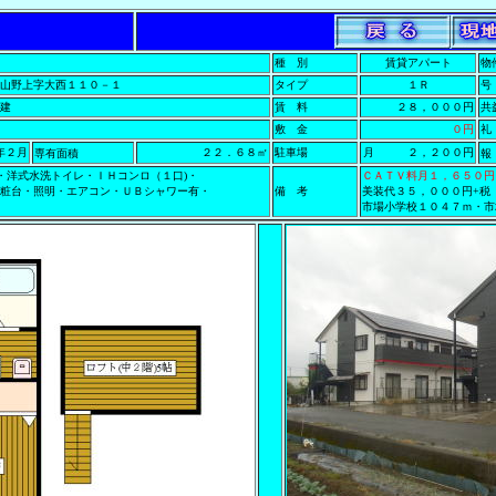
種 別
賃貸アパート
物
山野上字大西１１０－１
タイプ
１Ｒ
号
建
賃 料
２８，０００円
敷 金
０円
礼
年２月
２２．６８㎡
駐車場
月 ２，２００円
専有面積
)・洋式水洗トイレ・ＩＨコンロ（１口)・
ＣＡＴＶ料月１，６５０円
粧台・照明・エアコン・ＵＢシャワー有・
備 考
美装代３５，０００円+税
市場小学校１０４７ｍ・市