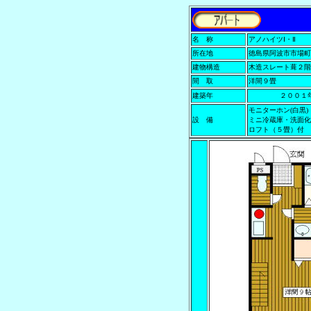
名 称
アノハイツⅠ・Ⅱ
所在地
徳島県阿波市市場町
建物構造
木造スレート葺２階
間 取
洋間９畳
建築年
２００１
モニターホン(白黒
設 備
ミニ冷蔵庫・洗面化
ロフト（５畳）付