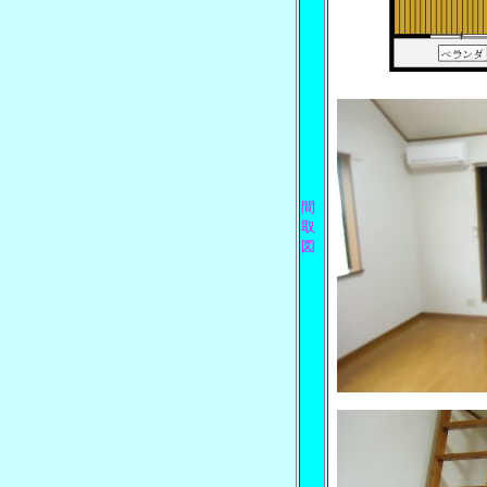
間
取
図