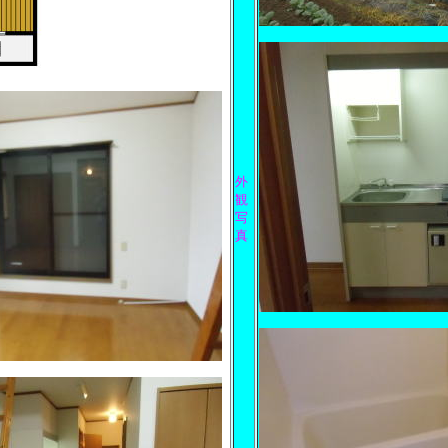
外
観
写
真