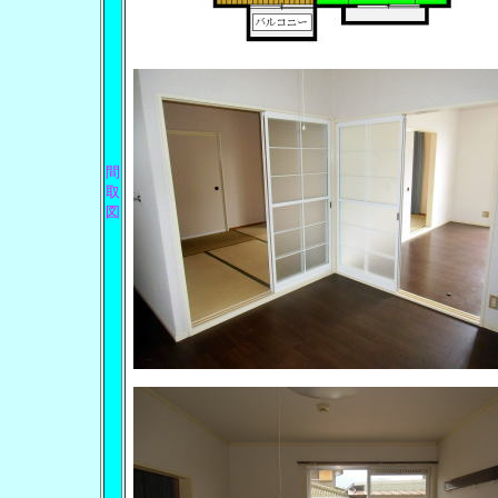
間
取
図