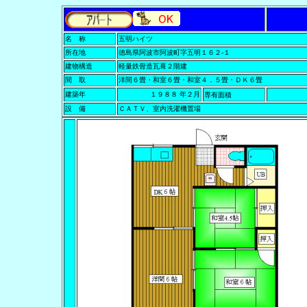
名 称
五明ハイツ
所在地
徳島県阿波市阿波町字五明１６２-１
建物構造
軽量鉄骨造瓦葺２階建
間 取
洋間６畳・和室６畳・和室４．５畳・ＤＫ６畳
建築年
１９８８ 年２月
専有面積
設 備
ＣＡＴＶ、室内洗濯機置場